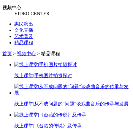
视频中心
VIDEO CENTER
惠民演出
文化直播
艺术普及
精品课程
首页
>
视频中心
>
精品课程
线上课堂|手机图片拍摄探讨
线上课堂|从不成问题的“问题”谈戏曲音乐的传承与发展
线上课堂|《台骀的传说》及传承