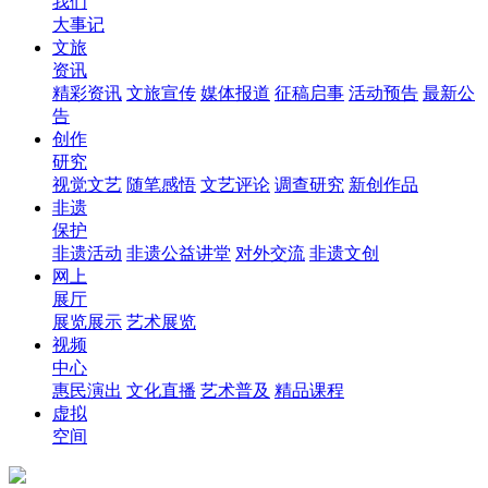
我们
大事记
文旅
资讯
精彩资讯
文旅宣传
媒体报道
征稿启事
活动预告
最新公
告
创作
研究
视觉文艺
随笔感悟
文艺评论
调查研究
新创作品
非遗
保护
非遗活动
非遗公益讲堂
对外交流
非遗文创
网上
展厅
展览展示
艺术展览
视频
中心
惠民演出
文化直播
艺术普及
精品课程
虚拟
空间