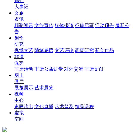
我们
大事记
文旅
资讯
精彩资讯
文旅宣传
媒体报道
征稿启事
活动预告
最新公
告
创作
研究
视觉文艺
随笔感悟
文艺评论
调查研究
新创作品
非遗
保护
非遗活动
非遗公益讲堂
对外交流
非遗文创
网上
展厅
展览展示
艺术展览
视频
中心
惠民演出
文化直播
艺术普及
精品课程
虚拟
空间