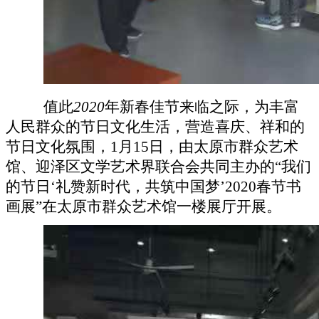
值此
2020
年新春佳节来临
之际，为丰富
人民群众的节日文化生活，营造喜庆、祥和的
节日文化氛围
，
1月15日，
由太原市群众艺术
馆、
迎泽区文学艺术界联合会共同
主办的
“
我们
的节日
‘
礼赞新时代，共筑中国梦
’
2020春节书
画展
”
在太原市群众艺术馆一楼展厅开展
。