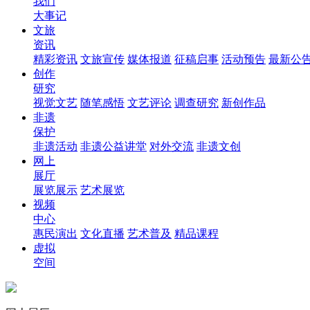
我们
大事记
文旅
资讯
精彩资讯
文旅宣传
媒体报道
征稿启事
活动预告
最新公
创作
研究
视觉文艺
随笔感悟
文艺评论
调查研究
新创作品
非遗
保护
非遗活动
非遗公益讲堂
对外交流
非遗文创
网上
展厅
展览展示
艺术展览
视频
中心
惠民演出
文化直播
艺术普及
精品课程
虚拟
空间