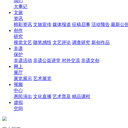
我们
大事记
文旅
资讯
精彩资讯
文旅宣传
媒体报道
征稿启事
活动预告
最新公
创作
研究
视觉文艺
随笔感悟
文艺评论
调查研究
新创作品
非遗
保护
非遗活动
非遗公益讲堂
对外交流
非遗文创
网上
展厅
展览展示
艺术展览
视频
中心
惠民演出
文化直播
艺术普及
精品课程
虚拟
空间