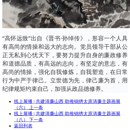
“高怀远致”出自《晋书·孙绰传》，形容一个人具
有高尚的情操和远大的志向。党员领导干部从公
正无私到心忧天下，要努力提升自身的廉政修养
和道德品质，有高远的志向，有坚定的意志，有
高尚的情操，强化自我修炼，自我塑造，在日常
行为中严于律己。立世德为先，律己廉为首，用
纪律规矩约束自己，加强从政品德修养。
线上展播 | 共建清廉山西 助推锦绣太原清廉主题画展
（六）
上一条
线上展播 | 共建清廉山西 助推锦绣太原清廉主题画展
（八）
下一条
返回列表