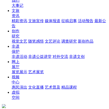
我们
大事记
文旅
资讯
精彩资讯
文旅宣传
媒体报道
征稿启事
活动预告
最新公
告
创作
研究
视觉文艺
随笔感悟
文艺评论
调查研究
新创作品
非遗
保护
非遗活动
非遗公益讲堂
对外交流
非遗文创
网上
展厅
展览展示
艺术展览
视频
中心
惠民演出
文化直播
艺术普及
精品课程
虚拟
空间